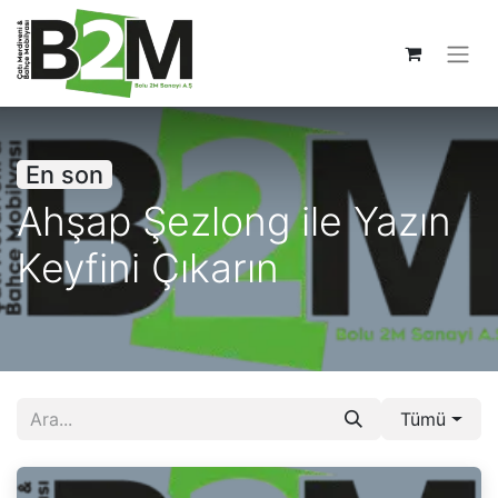
En son
Ahşap Şezlong ile Yazın
Keyfini Çıkarın
Tümü